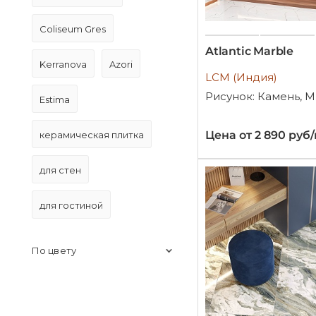
Coliseum Gres
Atlantic Marble
Kerranova
Azori
LCM (Индия)
Рисунок: Камень, 
Estima
Цена от 2 890 руб
керамическая плитка
для стен
для гостиной
По цвету