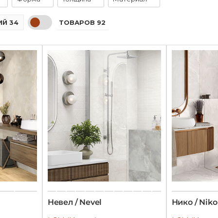
ТОВАРОВ 92
Й 34
Невел / Nevel
Нико / Niko