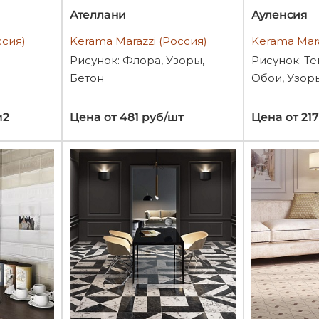
Ателлани
Ауленсия
ссия)
Kerama Marazzi (Россия)
Kerama Mara
Рисунок: Флора, Узоры,
Рисунок: Те
Бетон
Обои, Узор
м2
Цена от 481 руб/шт
Цена от 21