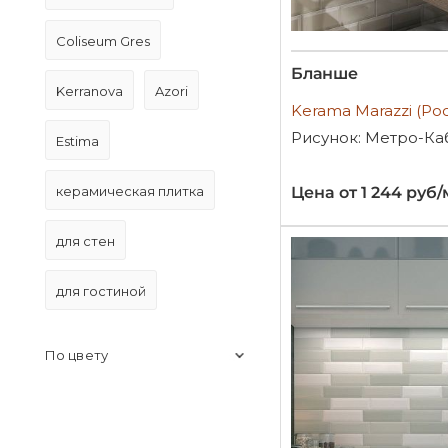
Coliseum Gres
Бланше
Kerranova
Azori
Kerama Marazzi (Ро
Рисунок: Метро-Ка
Estima
керамическая плитка
Цена от 1 244 руб/
для стен
для гостиной
По цвету