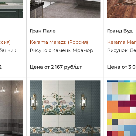
Гран Пале
Гранд Вуд
ссия)
Kerama Marazzi (Россия)
Kerama Mara
банчик
Рисунок: Камень, Мрамор
Рисунок: Д
2
Цена от 2 167 руб/шт
Цена от 3 