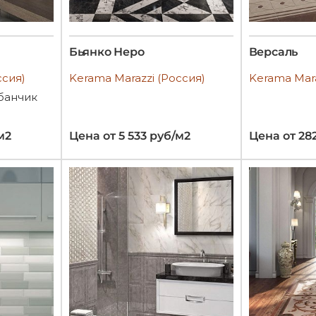
Бьянко Неро
Версаль
ссия)
Kerama Marazzi (Россия)
Kerama Mara
банчик
м2
Цена от 5 533 руб/м2
Цена от 28