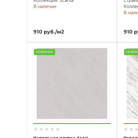
Коллекция: Scandi
Стран
В наличии
Коллек
В нал
910 руб./м2
910 р
НОВИНКА
НОВИ
Напольная плитка Azori
Напол