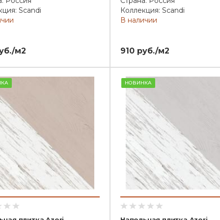
а: Россия
Страна: Россия
ция: Scandi
Коллекция: Scandi
ичии
В наличии
уб./м2
910 руб./м2
НКА
НОВИНКА
ьная плитка Azori
Напольная плитка Azori