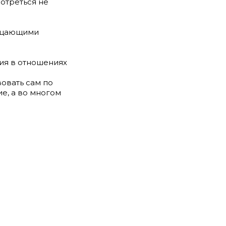
отреться не
ерцающими
ния в отношениях
овать сам по
ие, а во многом