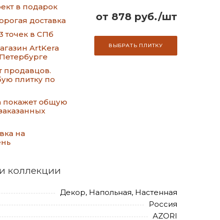
ект в подарок
от 878 руб./шт
орогая доставка
3 точек в СПб
ВЫБРАТЬ ПЛИТКУ
газин ArtKera
-Петербурге
т продавцов.
ую плитку по
а покажет общую
заказанных
вка на
ень
и коллекции
Декор, Напольная, Настенная
Россия
AZORI