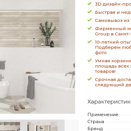
3D дизайн-про
Быстрая и нед
Самовывоз из 
Фирменный ма
Group в Санкт
10-летний опы
Подберём люб
фото
Умная корзин
площадь всех 
товаров!
Срочная доста
следующий д
Характеристик
Применение
Страна
Бренд