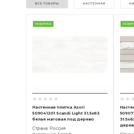
ВСЕ ТОВАРЫ
НАСТЕННАЯ
Н
НОВИНКА
НОВИ
Настенная плитка Azori
Насте
509041201 Scandi Light 31.5x63
509071
белая матовая под дерево
31.5x
дерев
Страна: Россия