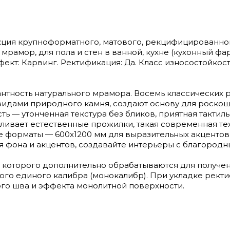
ллекция крупноформатного, матового, рекцифицированно
 мрамор, для пола и стен в ванной, кухне (кухонный фар
ект: Карвинг. Ректификация: Да. Класс износостойкости
нтность натурального мрамора. Восемь классических р
идами природного камня, создают основу для роскош
ь — утонченная текстура без бликов, приятная тактиль
силивает естественные прожилки, такая современная те
 форматы — 600x1200 мм для выразительных акцентов
я фона и акцентов, создавайте интерьеры с благородн
 которого дополнительно обрабатываются для получе
ого единого калибра (монокалибр). При укладке рек
го шва и эффекта монолитной поверхности.