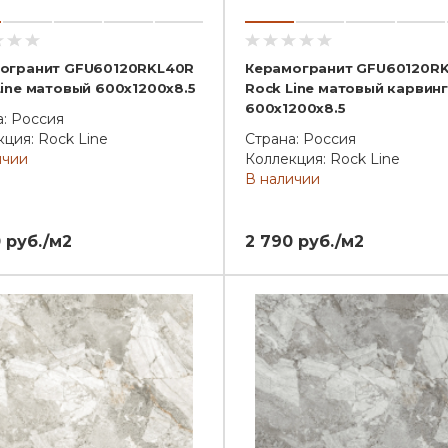
огранит GFU60120RKL40R
Керамогранит GFU60120R
Line матовый 600x1200x8.5
Rock Line матовый карвинг
600x1200x8.5
а: Россия
ция: Rock Line
Страна: Россия
ичии
Коллекция: Rock Line
В наличии
 руб./м2
2 790 руб./м2