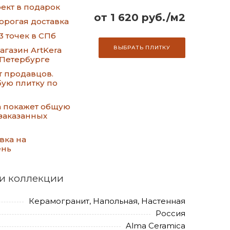
ект в подарок
от 1 620 руб./м2
орогая доставка
3 точек в СПб
ВЫБРАТЬ ПЛИТКУ
газин ArtKera
-Петербурге
т продавцов.
ую плитку по
а покажет общую
заказанных
вка на
ень
и коллекции
Керамогранит, Напольная, Настенная
Россия
Alma Ceramica