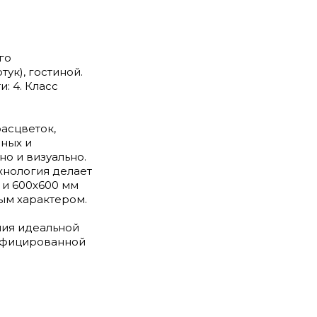
го
тук), гостиной.
: 4. Класс
асцветок,
ных и
но и визуально.
хнология делает
 и 600x600 мм
ым характером.
ния идеальной
тифицированной