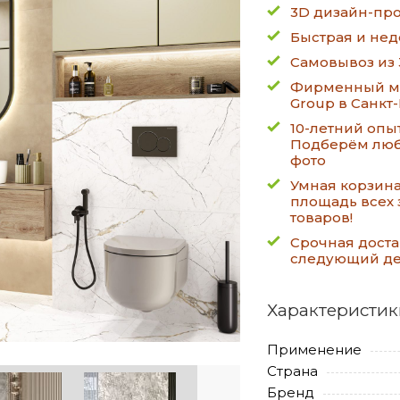
3D дизайн-про
Быстрая и нед
Самовывоз из 
Фирменный ма
Group в Санкт
10-летний опы
Подберём люб
фото
Умная корзин
площадь всех 
товаров!
Срочная доста
следующий д
Характеристик
Применение
Страна
Бренд