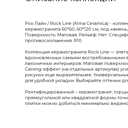
Рок Лайн / Rock Line (Alma Ceramica) - ко
керамогранита 60*60, 60*120 см, под камень,
Поверхность: Матовая. Рельеф: Нет. Спецэфф
противоскольжения: R10.
Коллекция керамогранита Rock Line — элега
вдохновленных самыми востребованными в
лаконичных интерьеров. Матовая поверхност
Carving-эффект (на отдельных артикулах) у
рисунок еще выразительнее. Универсальные
для удобной укладки. Выбирайте оттенки дл
Ректифицированный – керамогранит, торцы
прямоугольной или квадратной формы точн
плитки можно добиться минимально видимо