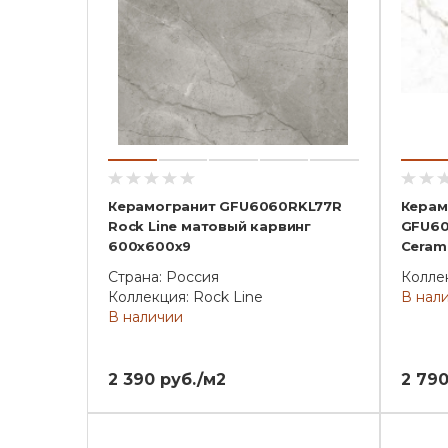
Керамогранит GFU6060RKL77R
Керам
Rock Line матовый карвинг
GFU60
600x600x9
Ceram
Страна: Россия
Коллек
Коллекция: Rock Line
В нал
В наличии
2 390 руб./м2
2 790