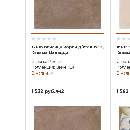
17016 Виченца корич д/стен 15*15,
18015 
Керама Марацци
Керам
Страна: Россия
Стран
Коллекция: Виченца
Колле
В наличии
В нал
1 532 руб./м2
1 562