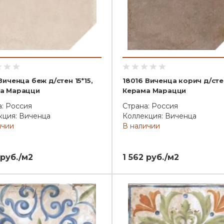
Виченца беж д/стен 15*15,
18016 Виченца корич д/стен
а Марацци
Керама Марацци
а: Россия
Страна: Россия
кция: Виченца
Коллекция: Виченца
ичии
В наличии
 руб./м2
1 562 руб./м2