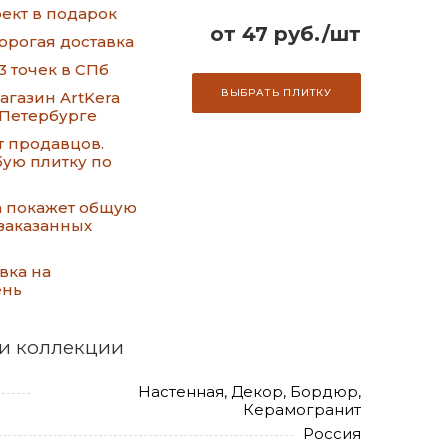
ект в подарок
от 47 руб./шт
орогая доставка
3 точек в СПб
ВЫБРАТЬ ПЛИТКУ
газин ArtKera
-Петербурге
т продавцов.
ую плитку по
а покажет общую
заказанных
вка на
ень
и коллекции
Настенная, Декор, Бордюр,
Керамогранит
Россия