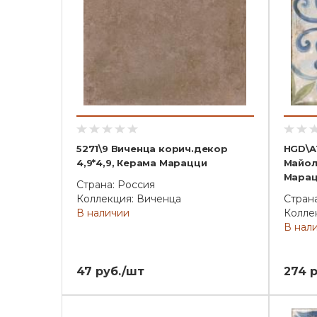
5271\9 Виченца корич.декор
HGD\A
4,9*4,9, Керама Марацци
Майол
Мара
Страна: Россия
Коллекция: Виченца
Стран
В наличии
Колле
В нал
47 руб./шт
274 