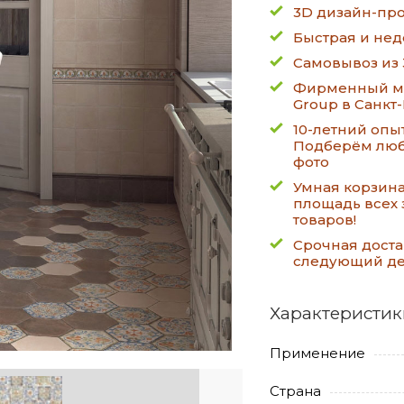
3D дизайн-про
Быстрая и нед
Самовывоз из 
Фирменный ма
Group в Санкт
10-летний опы
Подберём люб
фото
Умная корзин
площадь всех 
товаров!
Срочная доста
следующий д
Характеристик
Применение
Страна