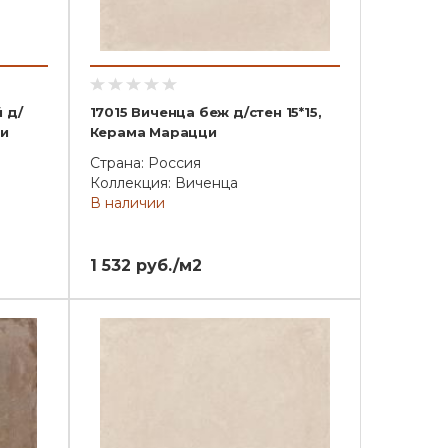
 д/
17015 Виченца беж д/стен 15*15,
ци
Керама Марацци
Страна: Россия
Коллекция: Виченца
В наличии
1 532 руб./м2