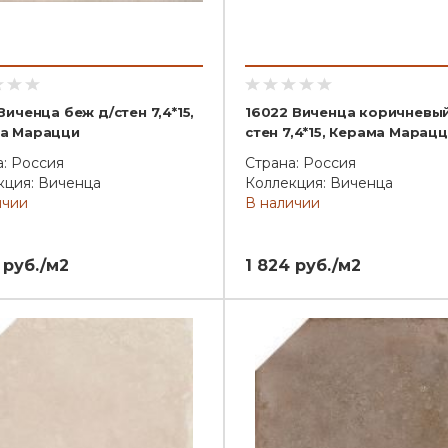
Виченца беж д/стен 7,4*15,
16022 Виченца коричневый
а Марацци
стен 7,4*15, Керама Марац
а: Россия
Страна: Россия
кция: Виченца
Коллекция: Виченца
ичии
В наличии
 руб./м2
1 824 руб./м2