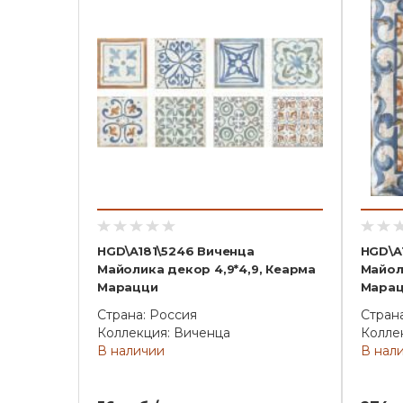
HGD\A181\5246 Виченца
HGD\A
Майолика декор 4,9*4,9, Кеарма
Майол
Марацци
Мара
Страна: Россия
Стран
Коллекция: Виченца
Колле
В наличии
В нал