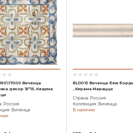
190\17000 Виченца
BLD015 Виченца беж бордю
ика декор 15*15, Кеарма
, Керама Марацци
цци
Страна: Россия
а: Россия
Коллекция: Виченца
кция: Виченца
В наличии
ичии