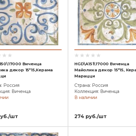
150\17000 Виченца
HGD\A151\17000 Виченца
ика декор 15*15,Керама
Майолика декор 15*15, Кер
цци
Марацци
а: Россия
Страна: Россия
кция: Виченца
Коллекция: Виченца
ичии
В наличии
руб./шт
274 руб./шт