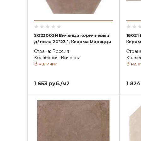
SG23003N Виченца коричневый
16021 
д/ пола 20*23,1, Кеарма Марацци
Керам
Страна: Россия
Стран
Коллекция: Виченца
Колле
В наличии
В нал
1 653 руб./м2
1 824