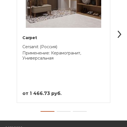
Carpet
Motl
Cersanit (Россия)
Cersa
Применение: Керамогранит,
Прим
Универсальная
Унив
от 1 466.73 руб.
от 1