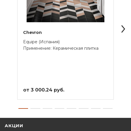
Chevron
Octa
Equipe (Испания)
Equi
Применение: Керамическая плитка
Прим
от 3 000.24 руб.
от 6
АКЦИИ