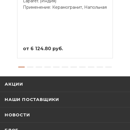
Laparet (Индия)
Lapar
Применение: Керамогранит, Напольная
Прим
от 6 124.80 руб.
от 4
АКЦИИ
НАШИ ПОСТАВЩИКИ
НОВОСТИ