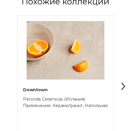
Похожие коллекции
Downtown
Dow
Peronda Ceramicas (Испания)
Pero
Применение: Керамогранит, Напольная
Прим