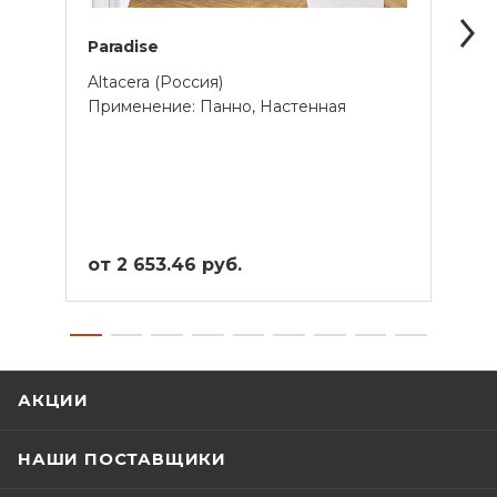
Paradise
Ekzo
Altacera (Россия)
Creto
Применение: Панно, Настенная
Прим
от 2 653.46 руб.
от 2
АКЦИИ
НАШИ ПОСТАВЩИКИ