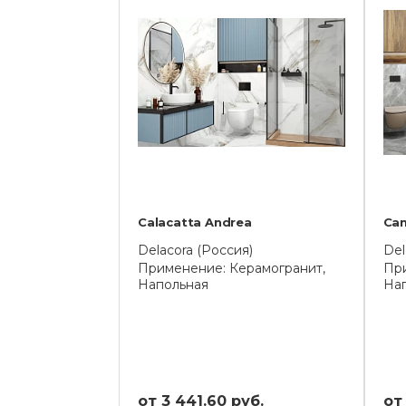
Calacatta Andrea
Ca
Delacora (Россия)
Del
Применение: Керамогранит,
При
Напольная
На
от 3 441.60 руб.
от