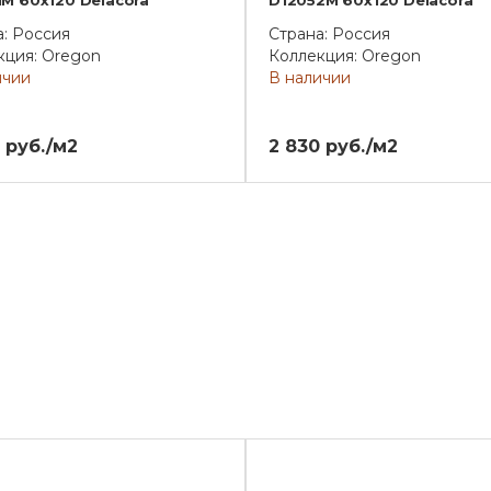
1M 60х120 Delacora
D12052M 60х120 Delacora
а: Россия
Страна: Россия
кция: Oregon
Коллекция: Oregon
ичии
В наличии
 руб./м2
2 830 руб./м2