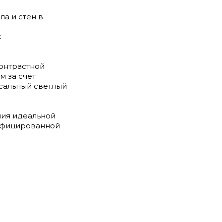
ла и стен в
с
контрастной
м за счет
рсальный светлый
ния идеальной
тифицированной