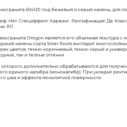
амогранита 60х120 под бежевый и серый камень, для по
ьеф: Нет. Спецэффект: Карвинг. Ректификация: Да. Клас
я: R11.
могранита Oregon является его объемная текстура с 
дикий камень сорта Silver Roots выглядит многослойны
 трех цветов: темно-коричневый, темно-серый и униве
одные, так и теплые оттенки.
 которого дополнительно обрабатываются для получе
ого единого калибра (монокалибр). При укладке рек
го шва и эффекта монолитной поверхности.