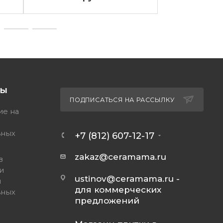
ТЫ
ПОДПИСАТЬСЯ НА РАССЫЛКУ
ие на
ьных
+7 (812) 607-12-17
zakaz@ceramama.ru
в
и
ustinov@ceramama.ru
-
и
для коммерческих
ьных
предложений