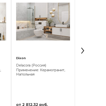
Dixon
Slate
Delacora (Россия)
Delacora (Росс
,
Применение: Керамогранит,
Применение: К
Напольная
Напольная
от 2 812.32 руб.
от 2 865.60 