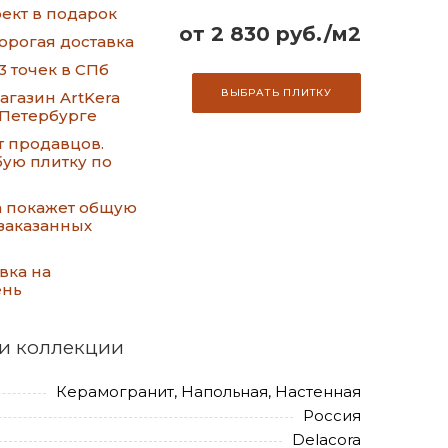
ект в подарок
от 2 830 руб./м2
орогая доставка
3 точек в СПб
ВЫБРАТЬ ПЛИТКУ
газин ArtKera
-Петербурге
т продавцов.
ую плитку по
а покажет общую
заказанных
вка на
ень
и коллекции
Керамогранит, Напольная, Настенная
Россия
Delacora