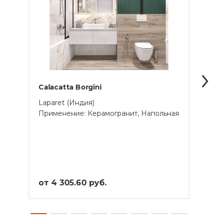
Calacatta Borgini
Cala
Laparet (Индия)
Lapar
Применение: Керамогранит, Напольная
Прим
от 4 305.60 руб.
от 3