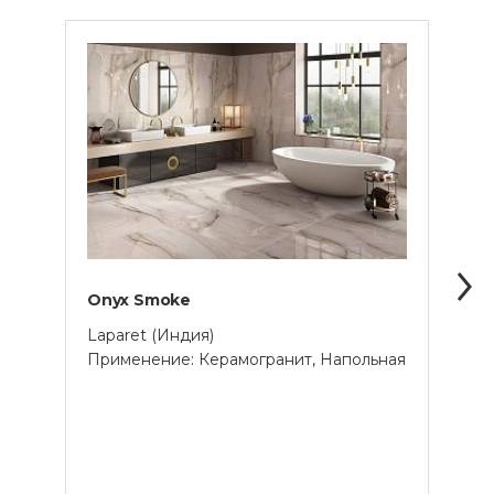
Onyx Smoke
Воль
Laparet (Индия)
Graci
Применение: Керамогранит, Напольная
Прим