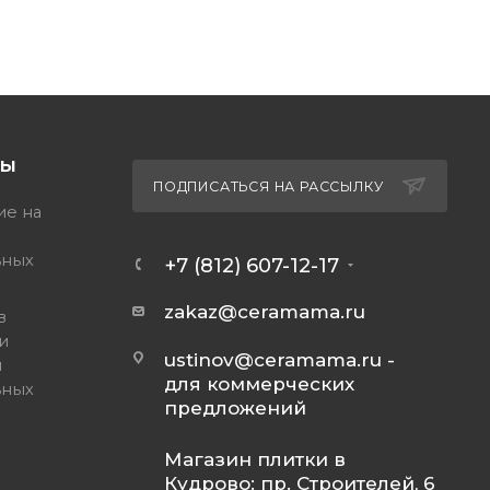
ТЫ
ПОДПИСАТЬСЯ НА РАССЫЛКУ
ие на
ьных
+7 (812) 607-12-17
zakaz@ceramama.ru
в
и
ustinov@ceramama.ru
-
и
для коммерческих
ьных
предложений
Магазин плитки в
Кудрово: пр. Строителей, 6