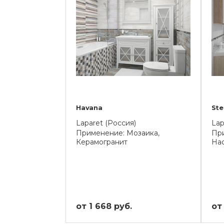
Havana
St
Laparet (Россия)
Lap
Применение: Мозаика,
При
Керамогранит
На
от 1 668 руб.
от