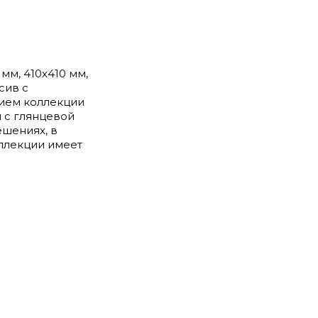
мм, 410х410 мм,
сив с
ием коллекции
 с глянцевой
ешениях, в
оллекции имеет