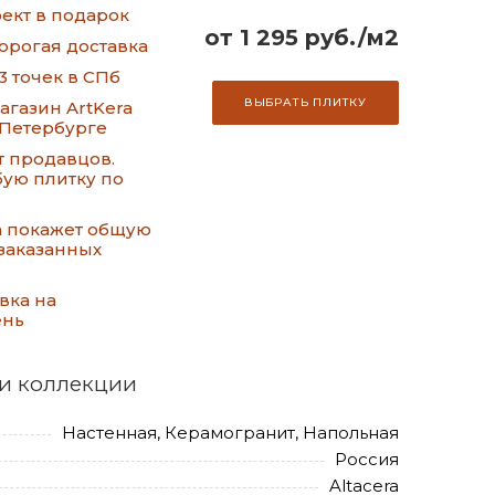
ект в подарок
от 1 295 руб./м2
орогая доставка
3 точек в СПб
ВЫБРАТЬ ПЛИТКУ
газин ArtKera
-Петербурге
т продавцов.
ую плитку по
а покажет общую
заказанных
вка на
ень
и коллекции
Настенная, Керамогранит, Напольная
Россия
Altacera