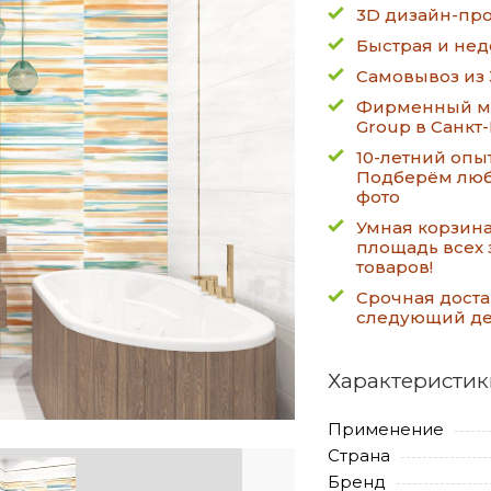
3D дизайн-про
Быстрая и нед
Самовывоз из 
Фирменный ма
Group в Санкт
10-летний опы
Подберём люб
фото
Умная корзин
площадь всех 
товаров!
Срочная доста
следующий д
Характеристик
Применение
Страна
Бренд