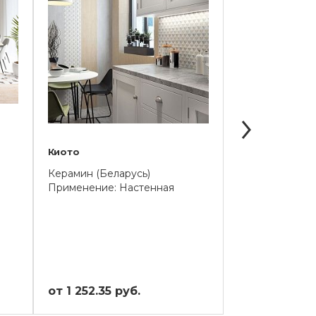
Киото
Shabby
Керамин (Беларусь)
AZORI (Россия
Применение: Настенная
Применение: Н
Напольная
от 1 252.35 руб.
от 1 537.50 р