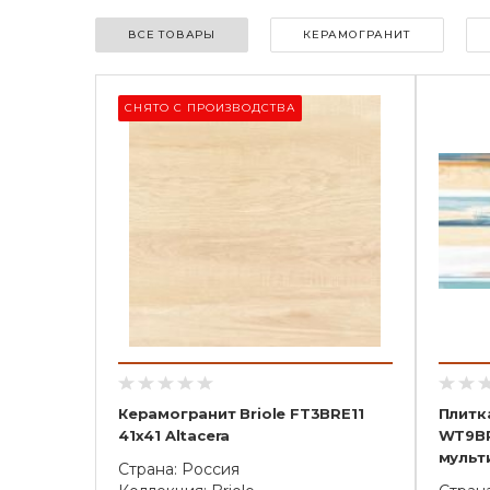
ВСЕ ТОВАРЫ
КЕРАМОГРАНИТ
СНЯТО С ПРОИЗВОДСТВА
Керамогранит Briole FT3BRE11
Плитка
41х41 Altacera
WT9BR
мульт
Страна: Россия