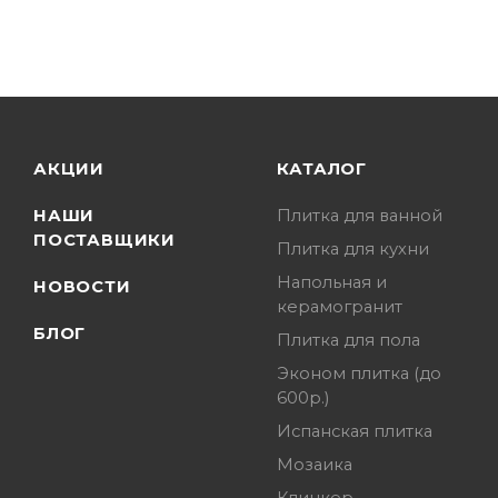
АКЦИИ
КАТАЛОГ
НАШИ
Плитка для ванной
ПОСТАВЩИКИ
Плитка для кухни
Напольная и
НОВОСТИ
керамогранит
БЛОГ
Плитка для пола
Эконом плитка (до
600р.)
Испанская плитка
Мозаика