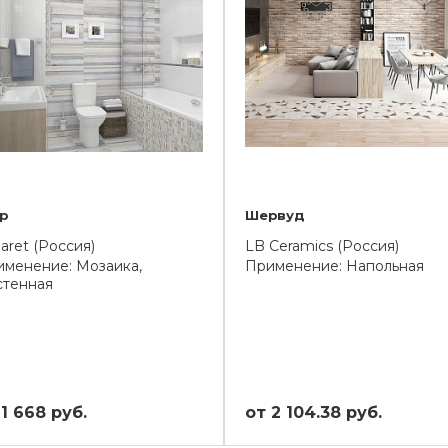
ep
Шервуд
aret (Россия)
LB Ceramics (Россия)
менение: Мозаика,
Применение: Напольная
стенная
 1 668 руб.
от 2 104.38 руб.