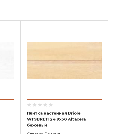
Плитка настенная Briole
a
WT9BRE11 24.9х50 Altacera
бежевый