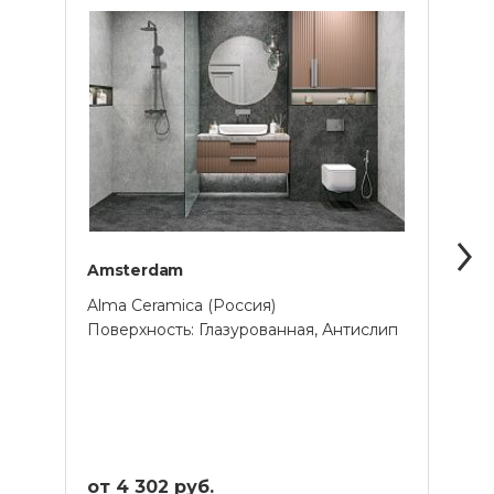
Amsterdam
Ango
Alma Ceramica (Россия)
Alma 
Поверхность: Глазурованная, Антислип
Прим
от 4 302 руб.
от 2