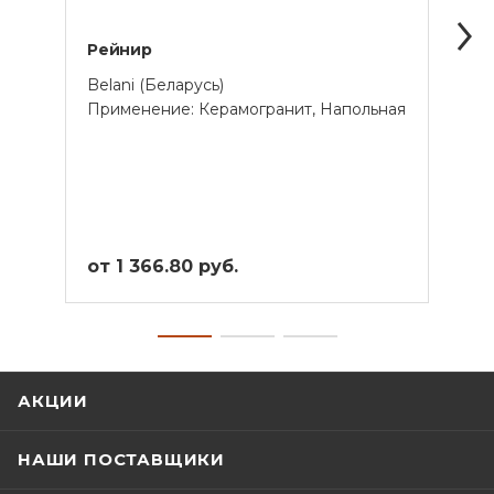
Рейнир
Стоу
Belani (Беларусь)
Belan
Применение: Керамогранит, Напольная
Прим
от 1 366.80 руб.
от 1
АКЦИИ
НАШИ ПОСТАВЩИКИ