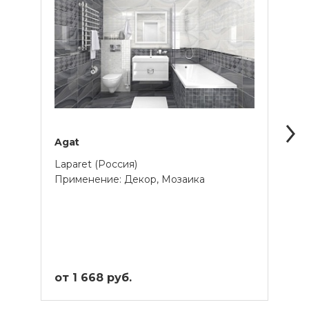
Agat
Alab
Laparet (Россия)
Lapar
Применение: Декор, Мозаика
Прим
от 1 668 руб.
от 1