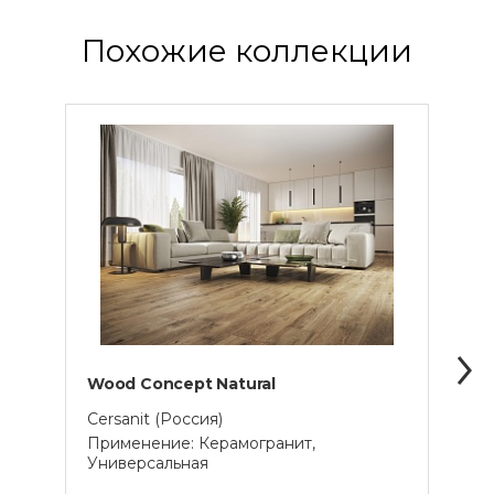
Похожие коллекции
Wood Concept Natural
Woo
Cersanit (Россия)
Cersa
Применение: Керамогранит,
Прим
Универсальная
Унив