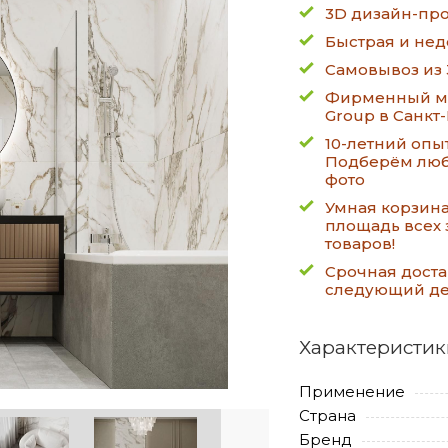
3D дизайн-про
Быстрая и нед
Самовывоз из 
Фирменный ма
Group в Санкт
10-летний опы
Подберём люб
фото
Умная корзин
площадь всех 
товаров!
Срочная доста
следующий д
Характеристик
Применение
Страна
Бренд