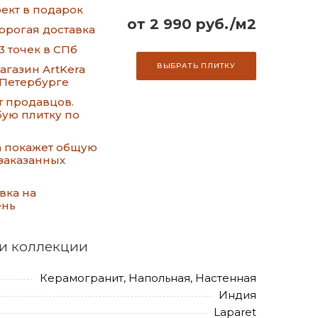
ект в подарок
от 2 990 руб./м2
орогая доставка
3 точек в СПб
ВЫБРАТЬ ПЛИТКУ
газин ArtKera
-Петербурге
т продавцов.
ую плитку по
а покажет общую
заказанных
вка на
ень
и коллекции
Керамогранит, Напольная, Настенная
Индия
Laparet