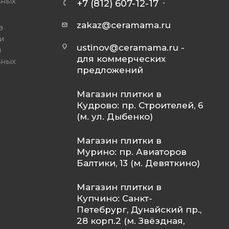
ьных
+7 (812) 607-12-17
zakaz@ceramama.ru
в
и
ustinov@ceramama.ru
-
и
для коммерческих
ьных
предложений
Магазин плитки в
Кудрово: пр. Строителей, 6
(м. ул. Дыбенко)
Магазин плитки в
Мурино: пр. Авиаторов
Балтики, 13 (м. Девяткино)
Магазин плитки в
Купчино: Санкт-
Петебрург, Дунайский пр.,
28 корп.2 (м. Звёздная,