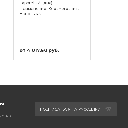
Laparet (Индия)
Laparet (Индия
,
Применение: Керамогранит,
Применение: К
Напольная
Напольная
от 4 017.60 руб.
от 4 305.60 
ТЫ
ПОДПИСАТЬСЯ НА РАССЫЛКУ
ие на