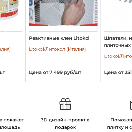
Реактивные клеи Litokol
Шпатели, 
плиточных
алия)
Litokol/Литокол (Италия)
Litokol/Лит
шт
Цена от 7 499 руб/шт
Цена от 25
а покажет
3D дизайн-проект в
Поможем
площадь
подарок
плитку и 