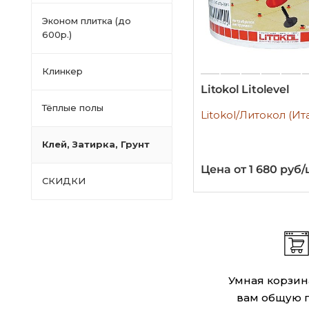
Эконом плитка (до
600р.)
Клинкер
Litokol Litolevel
Тёплые полы
Litokol/Литокол (Ит
Клей, Затирка, Грунт
Цена от 1 680 руб/
СКИДКИ
Умная корзин
вам общую 