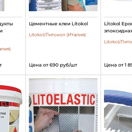
дукты
Цементные клеи Litokol
Litokol Epo
и
эпоксидная
Litokol/Литокол (Италия)
Litokol/Лит
алия)
т
Цена от 690 руб/шт
Цена от 1 8