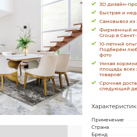
3D дизайн-про
Быстрая и нед
Самовывоз из 
Фирменный ма
Group в Санкт
10-летний опы
Подберём люб
фото
Умная корзин
площадь всех 
товаров!
Срочная доста
следующий д
Характеристик
Применение
Страна
Бренд