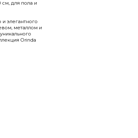
 см, для пола и
 и элегантного
евом, металлом и
 уникального
ллекция Orinda