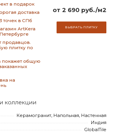
ект в подарок
от 2 690 руб./м2
орогая доставка
3 точек в СПб
ВЫБРАТЬ ПЛИТКУ
газин ArtKera
-Петербурге
т продавцов.
ую плитку по
а покажет общую
заказанных
вка на
ень
и коллекции
Керамогранит, Напольная, Настенная
Индия
GlobalTile