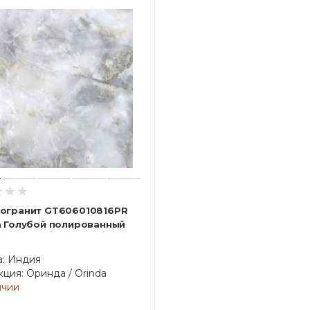
огранит GT606010816PR
a Голубой полированный
а: Индия
ция: Оринда / Orinda
ичии