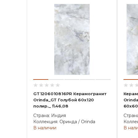
GT1206010816PR Керамогранит
Керам
Orinda_GT Голубой 60x120
Orind
полир._ 1\46,08
60x60
Страна: Индия
Стран
Коллекция: Оринда / Orinda
Коллек
В наличии
В нал