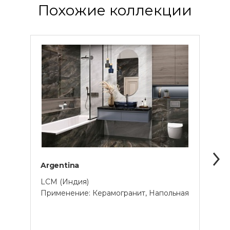
Похожие коллекции
Argentina
Casc
LCM (Индия)
LCM 
Применение: Керамогранит, Напольная
Прим