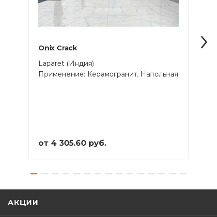
Oniх Crack
Onyx
Laparet (Индия)
Lapar
Применение: Керамогранит, Напольная
Прим
от 4 305.60 руб.
от 4
АКЦИИ