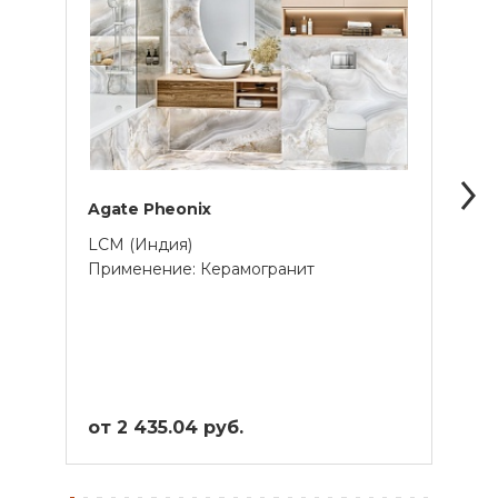
Agate Pheonix
Amer
LCM (Индия)
LCM 
Применение: Керамогранит
Прим
от 2 435.04 руб.
от 4