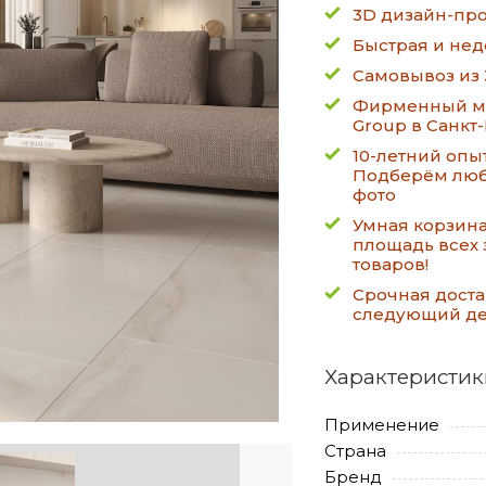
3D дизайн-про
Быстрая и нед
Самовывоз из 
Фирменный ма
Group в Санкт
10-летний опы
Подберём люб
фото
Умная корзин
площадь всех 
товаров!
Срочная доста
следующий д
Характеристик
Применение
Страна
Бренд