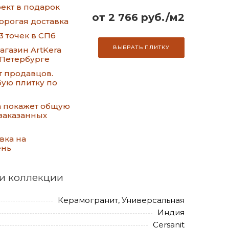
ект в подарок
от 2 766 руб./м2
орогая доставка
3 точек в СПб
ВЫБРАТЬ ПЛИТКУ
газин ArtKera
-Петербурге
т продавцов.
ую плитку по
а покажет общую
заказанных
вка на
ень
и коллекции
Керамогранит, Универсальная
Индия
Cersanit