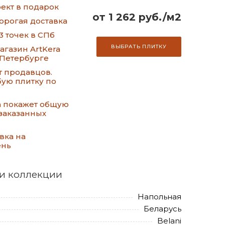
ект в подарок
от 1 262 руб./м2
орогая доставка
3 точек в СПб
ВЫБРАТЬ ПЛИТКУ
газин ArtKera
-Петербурге
т продавцов.
ую плитку по
а покажет общую
заказанных
вка на
ень
и коллекции
Напольная
Беларусь
Belani