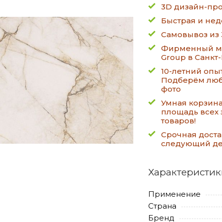
3D дизайн-про
Быстрая и нед
Самовывоз из 
Фирменный ма
Group в Санкт
10-летний опы
Подберём люб
фото
Умная корзин
площадь всех 
товаров!
Срочная доста
следующий д
Характеристик
Применение
Страна
Бренд