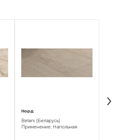
Норд
Рамина
Belani (Беларусь)
Belani (Беларус
Применение: Напольная
Применение: 