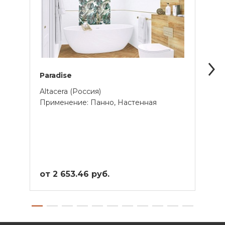
Paradise
Effec
Altacera (Россия)
Cersa
Применение: Панно, Настенная
Прим
Унив
от 2 653.46 руб.
от 1