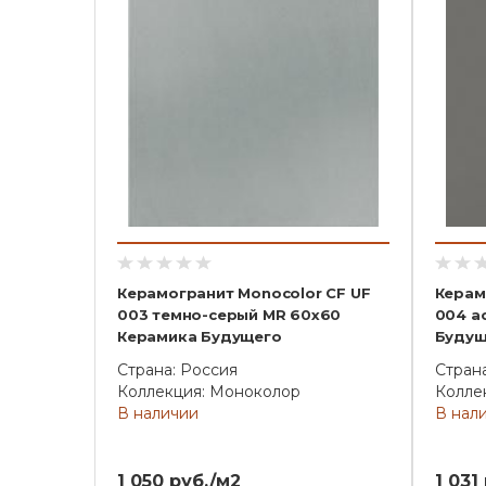
Керамогранит Monocolor CF UF
Керам
003 темно-серый MR 60x60
004 а
Керамика Будущего
Будущ
Страна: Россия
Стран
Коллекция: Моноколор
Колле
В наличии
В нал
1 050 руб./м2
1 031