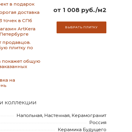
ект в подарок
от 1 008 руб./м2
орогая доставка
3 точек в СПб
ВЫБРАТЬ ПЛИТКУ
газин ArtKera
-Петербурге
т продавцов.
ую плитку по
а покажет общую
заказанных
вка на
ень
и коллекции
Напольная, Настенная, Керамогранит
Россия
Керамика Будущего