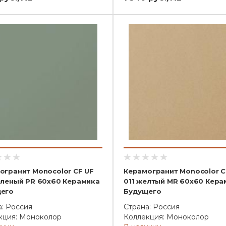
огранит Monocolor CF UF
Керамогранит Monocolor C
еленый PR 60x60 Керамика
011 желтый MR 60x60 Кера
его
Будущего
а: Россия
Страна: Россия
кция: Моноколор
Коллекция: Моноколор