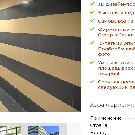
3D дизайн-про
Быстрая и нед
Самовывоз из 
Фирменный ма
Group в Санкт
10-летний опы
Подберём люб
фото
Умная корзин
площадь всех 
товаров!
Срочная доста
следующий д
Характеристик
Применение
Страна
Бренд