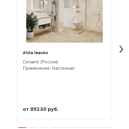
Atria leaves
Broo
Cersanit (Россия)
Cersa
Применение: Настенная
Прим
Унив
от 892.50 руб.
от 1