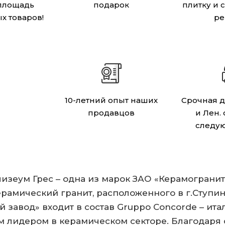
площадь
подарок
плитку и 
х товаров!
ре
10-летний опыт наших
Срочная д
продавцов
и Лен.
следу
олизеум Грес – одна из марок ЗАО «Керамогран
рамический гранит, расположенного в г.Ступин
 завод» входит в состав Gruppo Concorde – ита
м лидером в керамическом секторе. Благодар