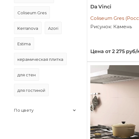
Da Vinci
Coliseum Gres
Coliseum Gres (Росс
Рисунок: Камень
Kerranova
Azori
Estima
Цена от 2 275 руб/
керамическая плитка
для стен
для гостиной
По цвету