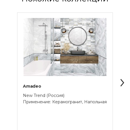
Amadeo
Artw
New Trend (Россия)
New 
Применение: Керамогранит, Напольная
Прим