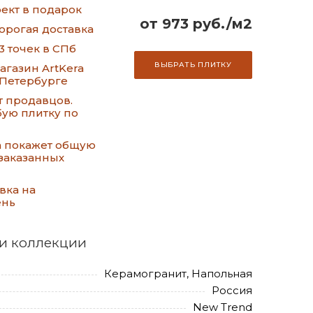
ект в подарок
от 973 руб./м2
орогая доставка
3 точек в СПб
ВЫБРАТЬ ПЛИТКУ
газин ArtKera
-Петербурге
т продавцов.
ую плитку по
а покажет общую
заказанных
вка на
ень
и коллекции
Керамогранит, Напольная
Россия
New Trend