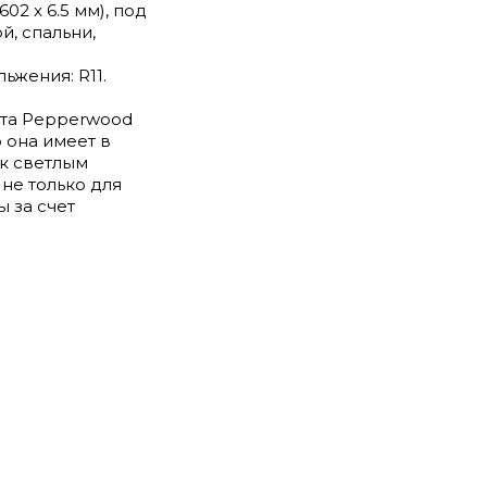
02 x 6.5 мм), под
й, спальни,
ьжения: R11.
ита Pepperwood
о она имеет в
 к светлым
не только для
ы за счет