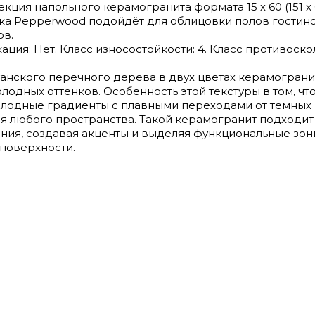
ция напольного керамогранита формата 15 х 60 (151 x 6
ка Pepperwood подойдёт для облицовки полов гостино
ов.
ация: Нет. Класс износостойкости: 4. Класс противоскол
уанского перечного дерева в двух цветах керамогран
олодных оттенков. Особенность этой текстуры в том, чт
холодные градиенты с плавными переходами от темных
я любого пространства. Такой керамогранит подходит 
вания, создавая акценты и выделяя функциональные зон
поверхности.