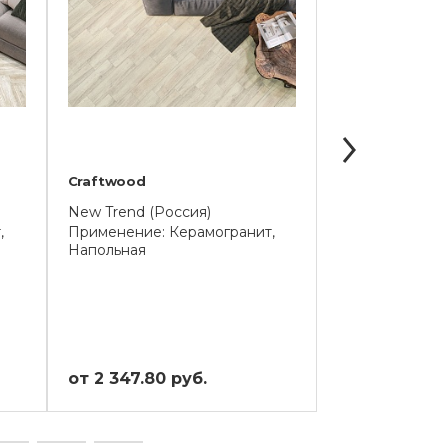
Craftwood
Extrawood
New Trend (Россия)
New Trend (Ро
,
Применение: Керамогранит,
Применение: К
Напольная
Напольная
от 2 347.80 руб.
от 2 347.80 