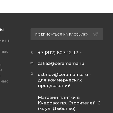
ТЫ
ПОДПИСАТЬСЯ НА РАССЫЛКУ
ие на
ьных
+7 (812) 607-12-17
zakaz@ceramama.ru
в
и
ustinov@ceramama.ru
-
и
для коммерческих
ьных
предложений
Магазин плитки в
Кудрово: пр. Строителей, 6
(м. ул. Дыбенко)