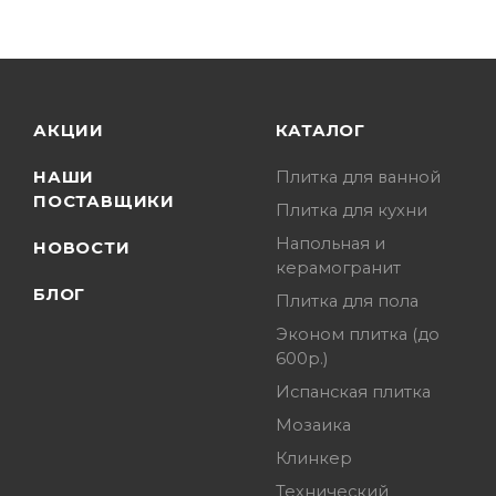
АКЦИИ
КАТАЛОГ
НАШИ
Плитка для ванной
ПОСТАВЩИКИ
Плитка для кухни
Напольная и
НОВОСТИ
керамогранит
БЛОГ
Плитка для пола
Эконом плитка (до
600р.)
Испанская плитка
Мозаика
Клинкер
Технический