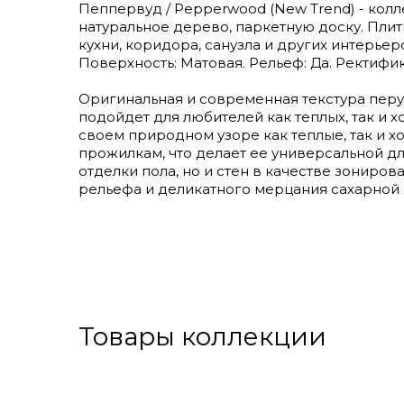
Пеппервуд / Pepperwood (New Trend) - коллек
натуральное дерево, паркетную доску. Плит
кухни, коридора, санузла и других интерьер
Поверхность: Матовая. Рельеф: Да. Ректифик
Оригинальная и современная текстура пер
подойдет для любителей как теплых, так и х
своем природном узоре как теплые, так и 
прожилкам, что делает ее универсальной дл
отделки пола, но и стен в качестве зониро
рельефа и деликатного мерцания сахарной 
Товары коллекции