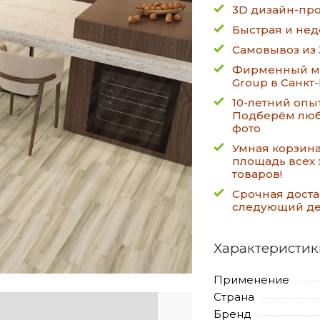
3D дизайн-про
Быстрая и нед
Самовывоз из 
Фирменный ма
Group в Санкт
10-летний опы
Подберём люб
фото
Умная корзин
площадь всех 
товаров!
Срочная доста
следующий д
Характеристик
Применение
Страна
Бренд