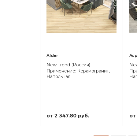
Alder
As
New Trend (Россия)
New
Применение: Керамогранит,
При
Напольная
На
от 2 347.80 руб.
от