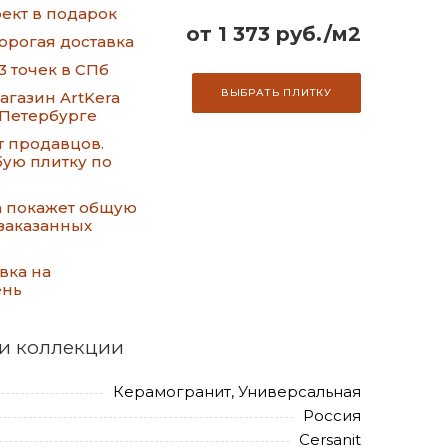
ект в подарок
от 1 373 руб./м2
орогая доставка
3 точек в СПб
ВЫБРАТЬ ПЛИТКУ
газин ArtKera
-Петербурге
т продавцов.
ую плитку по
а покажет общую
заказанных
вка на
ень
и коллекции
Керамогранит, Универсальная
Россия
Cersanit