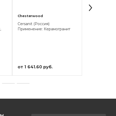
Chesterwood
Colorwood
Cersanit (Россия)
Cersanit (Росси
,
Применение: Керамогранит
Применение: К
Универсальная
от 1 641.60 руб.
от 1 669.57 
ТЫ