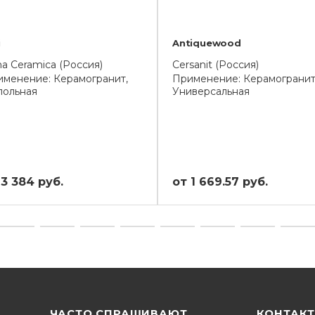
i
Antiquewood
a Ceramica (Россия)
Cersanit (Россия)
менение: Керамогранит,
Применение: Керамогранит
польная
Универсальная
 3 384 руб.
от 1 669.57 руб.
ЧАСТО СПРАШИВАЮТ
КОНТАК