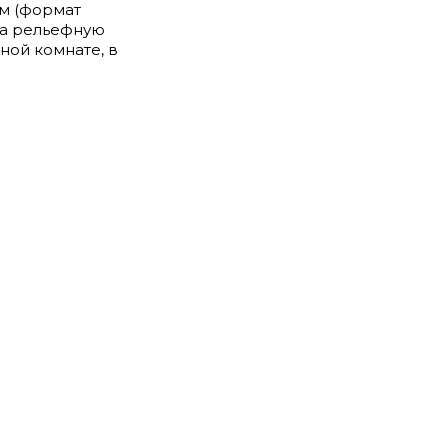
см (формат
гка рельефную
ной комнате, в