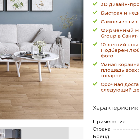
3D дизайн-про
Быстрая и нед
Самовывоз из 
Фирменный ма
Group в Санкт
10-летний опы
Подберём люб
фото
Умная корзин
площадь всех 
товаров!
Срочная доста
следующий д
Характеристик
Применение
Страна
Бренд