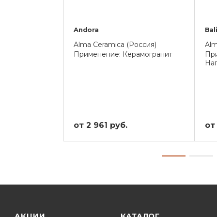
Andora
Bal
Alma Ceramica (Россия)
Alm
Применение: Керамогранит
При
На
от 2 961 руб.
от
АКЦИИ
КАТАЛОГ