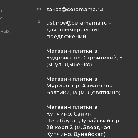
zakaz@ceramama.ru
в
и
ustinov@ceramama.ru
-
и
для коммерческих
ьных
предложений
Магазин плитки в
Кудрово: пр. Строителей, 6
(м. ул. Дыбенко)
Магазин плитки в
Мурино: пр. Авиаторов
Балтики, 13 (м. Девяткино)
Магазин плитки в
Купчино: Санкт-
Петебрург, Дунайский пр.,
28 корп.2 (м. Звёздная,
Купчино, Дунайская)