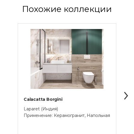
Похожие коллекции
Calacatta Borgini
Cala
Laparet (Индия)
Lapar
Применение: Керамогранит, Напольная
Прим