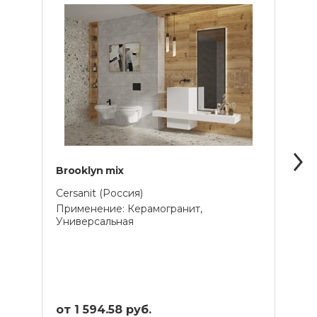
Brooklyn mix
Carp
Cersanit (Россия)
Cersa
Применение: Керамогранит,
Прим
Универсальная
Унив
от 1 594.58 руб.
от 1