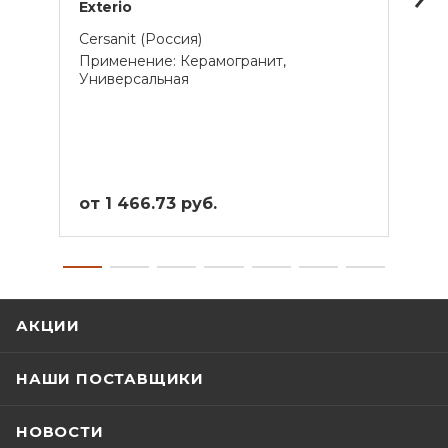
Exterio
Jack
Cersanit (Россия)
Cersa
Применение: Керамогранит,
Прим
Универсальная
Унив
от 1 466.73 руб.
от 1
АКЦИИ
НАШИ ПОСТАВЩИКИ
НОВОСТИ