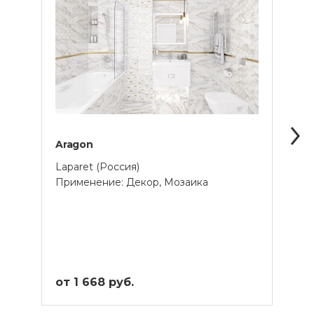
Aragon
Aria
Laparet (Россия)
Lapar
Применение: Декор, Мозаика
Прим
от 1 668 руб.
от 2