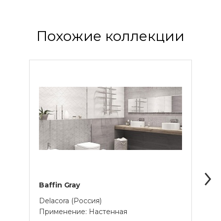
Похожие коллекции
Baffin Gray
Alcor
Delacora (Россия)
Lapar
Применение: Настенная
Прим