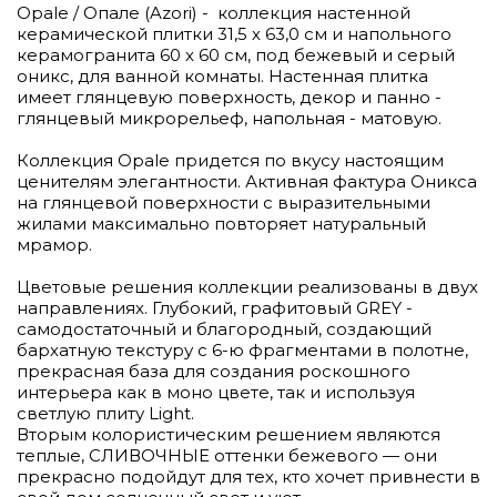
Opale / Опале (Azori) - коллекция настенной
керамической плитки 31,5 х 63,0 см и напольного
керамогранита 60 х 60 см, под бежевый и серый
оникс, для ванной комнаты. Настенная плитка
имеет глянцевую поверхность, декор и панно -
глянцевый микрорельеф, напольная - матовую.
Коллекция Opale придется по вкусу настоящим
ценителям элегантности. Активная фактура Оникса
на глянцевой поверхности с выразительными
жилами максимально повторяет натуральный
мрамор.
Цветовые решения коллекции реализованы в двух
направлениях. Глубокий, графитовый GREY -
самодостаточный и благородный, создающий
бархатную текстуру с 6-ю фрагментами в полотне,
прекрасная база для создания роскошного
интерьера как в моно цвете, так и используя
светлую плиту Light.
Вторым колористическим решением являются
теплые, СЛИВОЧНЫЕ оттенки бежевого — они
прекрасно подойдут для тех, кто хочет привнести в