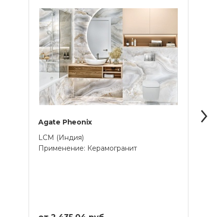
Agate Pheonix
Onyx
LCM (Индия)
LCM 
Применение: Керамогранит
Прим