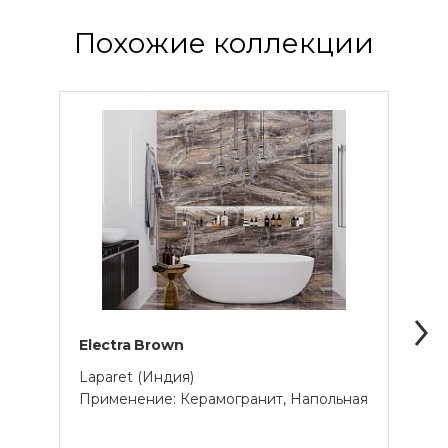
Похожие коллекции
Electra Brown
Empe
Laparet (Индия)
Lapar
Применение: Керамогранит, Напольная
Прим