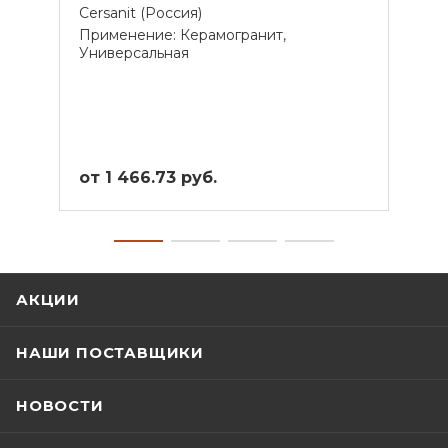
Cersanit (Россия)
Cersa
Применение: Керамогранит,
Прим
Универсальная
Унив
от 1 466.73 руб.
от 1
АКЦИИ
НАШИ ПОСТАВЩИКИ
НОВОСТИ