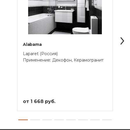
Alabama
Cass
Laparet (Россия)
Lapar
Применение: Декофон, Керамогранит
Прим
от 1 668 руб.
от 1