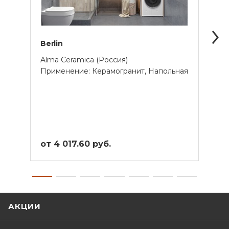
Berlin
Beto
Alma Ceramica (Россия)
Alma 
Применение: Керамогранит, Напольная
Прим
от 4 017.60 руб.
от 4
АКЦИИ