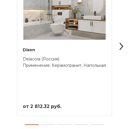
Dixon
Tita
Delacora (Россия)
Lapar
Применение: Керамогранит, Напольная
Прим
от 2 812.32 руб.
от 4