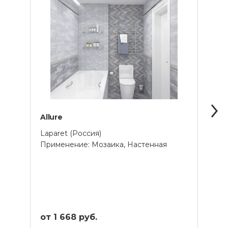
Allure
Bast
Laparet (Россия)
Lapar
Применение: Мозаика, Настенная
Прим
от 1 668 руб.
от 4