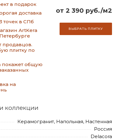
ект в подарок
от 2 390 руб./м2
орогая доставка
3 точек в СПб
ВЫБРАТЬ ПЛИТКУ
газин ArtKera
-Петербурге
т продавцов.
ую плитку по
а покажет общую
заказанных
вка на
ень
и коллекции
Керамогранит, Напольная, Настенная
Россия
Delacora