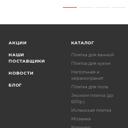
АКЦИИ
КАТАЛОГ
НАШИ
Плитка для ванной
ПОСТАВЩИКИ
Плитка для кухни
Напольная и
НОВОСТИ
керамогранит
БЛОГ
Плитка для пола
Эконом плитка (до
600р.)
Испанская плитка
Мозаика
Клинкер