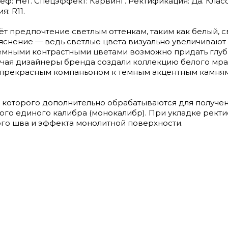
ьеф: Нет. Спецэффект: Карвинг. Ректификация: Да. Клас
: R11.
ёт предпочтение светлым оттенкам, таким как белый, с
ъяснение — ведь светлые цвета визуально увеличивают
темными контрастными цветами возможно придать глуб
учая дизайнеры бренда создали коллекцию белого мра
ет прекрасным компаньоном к темным акцентным камн
 которого дополнительно обрабатываются для получе
ого единого калибра (монокалибр). При укладке рек
го шва и эффекта монолитной поверхности.