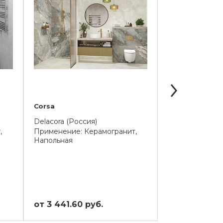
Corsa
Nepal
Delacora (Россия)
Delacora (Узбе
,
Применение: Керамогранит,
Применение: К
Напольная
Напольная
от 3 441.60 руб.
от 2 332.80 