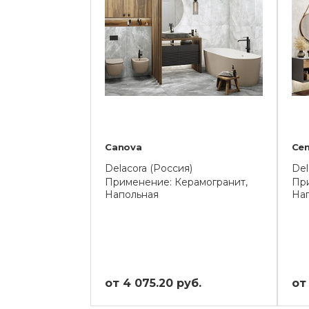
Canova
Cen
Delacora (Россия)
Del
Применение: Керамогранит,
При
Напольная
На
от 4 075.20 руб.
от