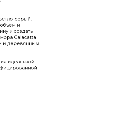
с
ветло-серый,
 объем и
ину и создать
мора Calacatta
ям и деревянным
ния идеальной
тифицированной