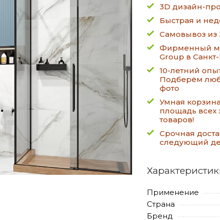
3D дизайн-про
Быстрая и нед
Самовывоз из 
Фирменный ма
Group в Санкт
10-летний опы
Подберём люб
фото
Умная корзин
площадь всех 
товаров!
Срочная доста
следующий д
Характеристик
Применение
Страна
Бренд