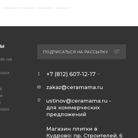
ТЫ
ПОДПИСАТЬСЯ НА РАССЫЛКУ
ие на
ьных
+7 (812) 607-12-17
zakaz@ceramama.ru
в
и
ustinov@ceramama.ru
-
и
для коммерческих
ьных
предложений
Магазин плитки в
Кудрово: пр. Строителей, 6