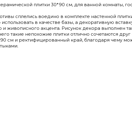
 керамической плитки 30*90 см, для ванной комнаты, гос
тивы сплелись воедино в комплекте настенной плитки
спользовать в качестве базы, а декоративную вставк
о и живописного акцента. Рисунок декора выполнен так
его такие непохожие плитки отлично сочетаются друг 
90 см и ректифицированный край, благодаря чему мо
тыками.