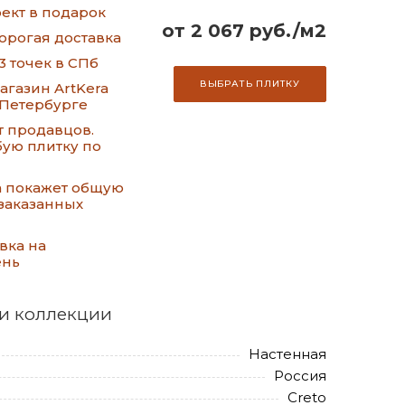
ект в подарок
от 2 067 руб./м2
орогая доставка
3 точек в СПб
ВЫБРАТЬ ПЛИТКУ
газин ArtKera
-Петербурге
т продавцов.
ую плитку по
а покажет общую
заказанных
вка на
ень
и коллекции
Настенная
Россия
Creto