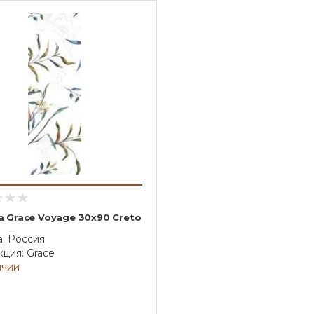
а Grace Voyage 30х90 Creto
а: Россия
ция: Grace
ичии