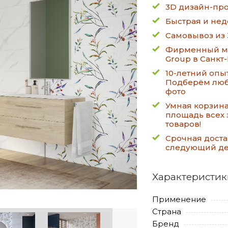
3D дизайн-про
Быстрая и нед
Самовывоз из 
Фирменный ма
Group в Санкт
10-летний опы
Подберём люб
фото
Умная корзин
площадь всех 
товаров!
Срочная доста
следующий д
Характеристик
Применение
Страна
Бренд