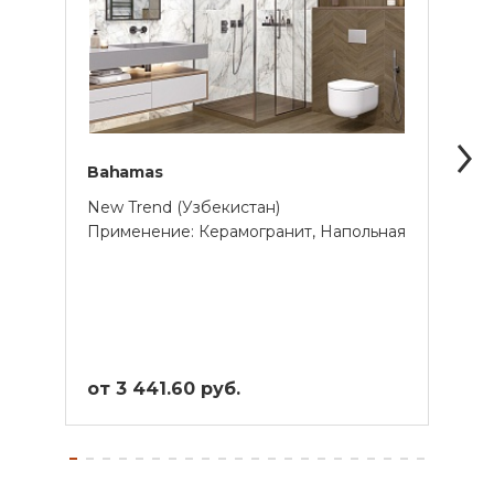
Bahamas
Cala
New Trend (Узбекистан)
New 
Применение: Керамогранит, Напольная
Прим
от 3 441.60 руб.
от 5