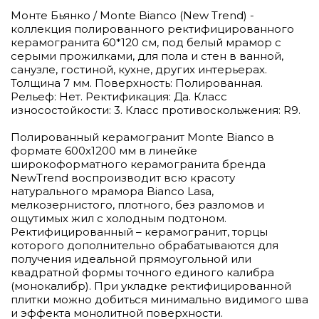
Монте Бьянко / Monte Bianco (New Trend) -
коллекция полированного ректифицированного
керамогранита 60*120 см, под белый мрамор с
серыми прожилками, для пола и стен в ванной,
санузле, гостиной, кухне, других интерьерах.
Толщина 7 мм. Поверхность: Полированная.
Рельеф: Нет. Ректификация: Да. Класс
износостойкости: 3. Класс противоскольжения: R9.
Полированный керамогранит Monte Bianco в
формате 600х1200 мм в линейке
широкоформатного керамогранита бренда
NewТrend воспроизводит всю красоту
натурального мрамора Bianco Lasa,
мелкозернистого, плотного, без разломов и
ощутимых жил с холодным подтоном.
Ректифицированный – керамогранит, торцы
которого дополнительно обрабатываются для
получения идеальной прямоугольной или
квадратной формы точного единого калибра
(монокалибр). При укладке ректифицированной
плитки можно добиться минимально видимого шва
и эффекта монолитной поверхности.