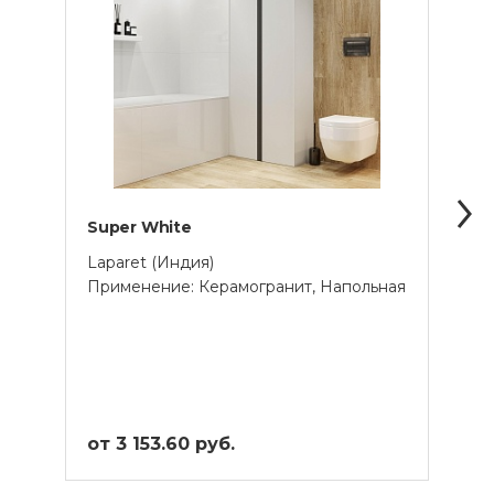
Super White
Whit
Laparet (Индия)
Creto
Применение: Керамогранит, Напольная
Прим
от 3 153.60 руб.
от 3